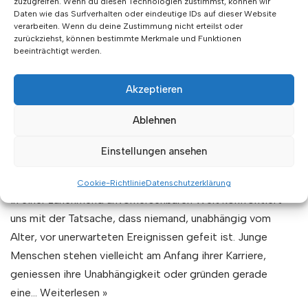
zuzugreifen. Wenn du diesen Technologien zustimmst, können wir
Daten wie das Surfverhalten oder eindeutige IDs auf dieser Website
verarbeiten. Wenn du deine Zustimmung nicht erteilst oder
Die Bedeutung eines
zurückziehst, können bestimmte Merkmale und Funktionen
beeinträchtigt werden.
Vorsorgeauftrags für jüngere
Menschen
Akzeptieren
von
Sorge-Vor Team
10. Februar 2024
Ablehnen
Der Gedanke an Vorsorge mag oft als eine Sorge für
Einstellungen ansehen
später oder gar als eine ausschliessliche Notwendigkeit
für ältere Menschen angesehen werden. Doch die Realität
Cookie-Richtlinie
Datenschutzerklärung
in einer zunehmend unvorhersehbaren Welt konfrontiert
uns mit der Tatsache, dass niemand, unabhängig vom
Alter, vor unerwarteten Ereignissen gefeit ist. Junge
Menschen stehen vielleicht am Anfang ihrer Karriere,
geniessen ihre Unabhängigkeit oder gründen gerade
eine…
Weiterlesen »